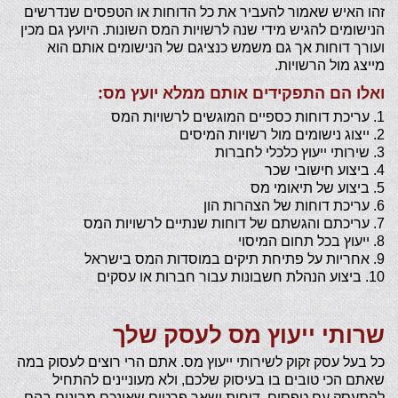
זהו האיש שאמור להעביר את כל הדוחות או הטפסים שנדרשים
הנישומים להגיש מידי שנה לרשויות המס השונות. היועץ גם מכין
ועורך דוחות אך גם משמש כנציגם של הנישומים אותם הוא
מייצג מול הרשויות.
ואלו הם התפקידים אותם ממלא יועץ מס:
1. עריכת דוחות כספיים המוגשים לרשויות המס
2. ייצוג נישומים מול רשויות המיסים
3. שירותי ייעוץ כלכלי לחברות
4. ביצוע חישובי שכר
5. ביצוע של תיאומי מס
6. עריכת דוחות של הצהרות הון
7. עריכתם והגשתם של דוחות שנתיים לרשויות המס
8. ייעוץ בכל תחום המיסוי
9. אחריות על פתיחת תיקים במוסדות המס בישראל
10. ביצוע הנהלת חשבונות עבור חברות או עסקים
שרותי ייעוץ מס לעסק שלך
כל בעל עסק זקוק לשירותי ייעוץ מס. אתם הרי רוצים לעסוק במה
שאתם הכי טובים בו בעיסוק שלכם, ולא מעוניינים להתחיל
להתעסק עם טפסים, דוחות ושאר פרטים שאינכם מבינים בהם