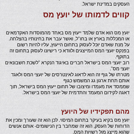
העסקים במדינת ישראל.
קווים לדמותו של יועץ מס
יועץ מס הוא אדם שלמד ייעוץ מס באחד מהמוסדות האקדמאים
או המכללות בארץ או בחו"ל, ואשר עבר את בחינותיו בהצלחה.
על מנת שאדם יוכל לעסוק בתחום הייעוץ, עליו להיות רשום
בפנקס יועצי המס המייצגים ולוודא כי רישיונו לעסוק בתחום זה
בתוקף.
רוב יועצי המס בישראל חברים באיגוד הנקרא "לשכת חשבונאים
יועצי מס".
מטרתו של גוף זה הוא לדאוג לאינטרסים של יועצי המס ולאגד
אותם תחת ארגון גג המשמש כגוף
שממסד את מעמדו ומיצובו של תחום ייעוץ המס בישראל, תוך
דאגה לקידום המעמד והתדמית של יועצי המס בישראל.
מהם תפקידיו של היועץ
יועץ מס בקיא בעיקר בתחום המיסוי. לכן הוא זה שעורך ומכין את
הדוחות של העסק, הוא זה שמחבר בין הנישומים- אותם אנשים
שהוא מייצג מול רשויות המס.