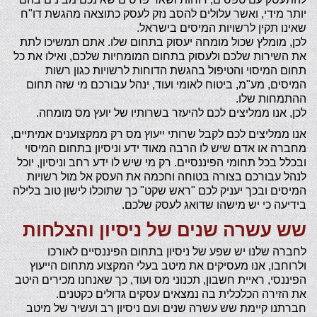
יותר מידי, ואשר עלולים להסב נזק לעסק כתוצאה מהגשת דו"ח
שאינו תקין לרשויות המיסים בישראל.
לכן, מומלץ שכול מומחה יעסוק בתחום שלו. אתם תמשיכו לתת
את השירות שלכם ולעסוק בתחום המומחיות שלכם, ואילו את כל
תחום המיסוי והטיפול בהגשת הדוחות לרשויות כגון רשות
המיסים, מע"מ, ביטוח לאומי ועוד, ינהל עבורכם מי שזה תחום
ההתמחות שלו.
לכן, אנו ממליצים לכם להיעזר בשרותיו של יועץ מס מומחה.
אנו ממליצים לכם לקבל שרותי ייעוץ מס רק ממקצוענים אמיתיים,
מחברה או אדם שיש לו הרבה מאוד ידע וניסיון בתחום המיסוי
ובכלל בכל תחומי הפיננסיים. רק מי שיש לו ידע רחב וניסיון, יוכל
לנהל עבורכם בצורה בטוחה וחכמה את העסק אל מול רשויות
המיסים ובכך יעניק לכם "ראש שקט" כך שתוכלו לישון טוב בלילה
בידיעה כי יש מישהו שדואג לעסק שלכם.
שש עשרה שנים של ניסיון והצלחות
לחברה שלנו יש שפע של ניסיון בתחום הפיננסיים לאורכו
ולרוחבו, אנו מעסיקים את מיטב בעלי המקצוע מתחום הייעוץ
הפיננסי, ראיית חשבון, תכנוני מס ועוד, כך שאנחנו מכירים היטב
את הזירה הכלכלית בה נמצאים עסקים גדולים כקטנים.
חברתנו קיימת שש עשרה שנים ועם ניסיון רב ועשיר של מיטב